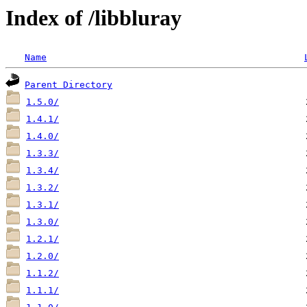
Index of /libbluray
Name
Parent Directory
1.5.0/
1.4.1/
1.4.0/
1.3.3/
1.3.4/
1.3.2/
1.3.1/
1.3.0/
1.2.1/
1.2.0/
1.1.2/
1.1.1/