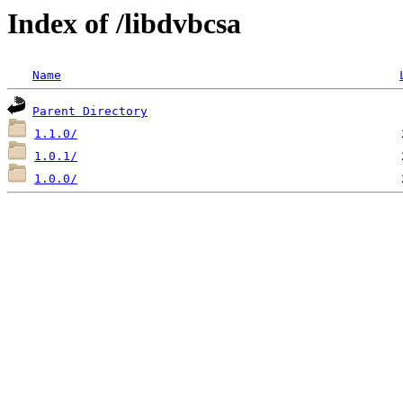
Index of /libdvbcsa
Name
Parent Directory
1.1.0/
1.0.1/
1.0.0/